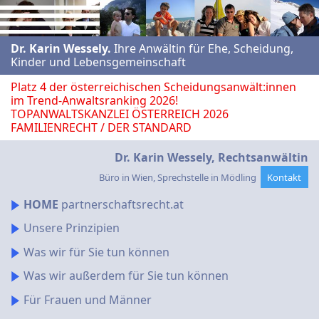
Dr. Karin Wessely.
Ihre Anwältin für Ehe, Scheidung,
Kinder und Lebens­gemeinschaft
Platz
4 der öster­reichi­schen Scheidungs­anwält:innen
im Trend-Anwalts­ranking 20
2
6!
TOPANWALTSKANZLEI ÖSTERREICH 2026
FAMILIENRECHT / DER STANDARD
Dr. Karin Wessely, Rechtsanwältin
Büro in Wien, Sprechstelle in Mödling
Kontakt
HOME
partnerschaftsrecht.at
Unsere Prinzipien
Was wir für Sie tun können
Was wir außerdem für Sie tun können
Für Frauen und Männer